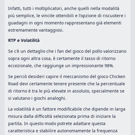
Infatti, tutti i moltiplicatori, anche quelli nella modalità
più semplice, le vincite ottenibili e l'opzione di riscuotere i
guadagni in ogni momento rappresentano già elementi
estremamente vantaggiosi.
RTP e Volatilità
Se c'è un dettaglio che i fan del gioco del pollo valorizzano
sopra ogni altra cosa, è certamente il tasso di ritorno
eccezionale, che raggiunge un impressionante 98%.
Se perciò desideri capire il meccanismo del gioco Chicken
Road devi certamente tenere presente che la percentuale
di ritorno è tra le più elevate in assoluto, specialmente se
si valutano i giochi analoghi.
La volatilità è un fattore modificabile che dipende in larga
misura dalla difficoltà selezionata prima di iniziare la
partita. In questo modo potrete adattare questa
caratteristica e stabilire autonomamente la frequenza