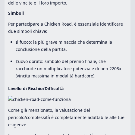
delle vincite e il loro importo.
Simboli
Per partecipare a Chicken Road, è essenziale identificare
due simboli chiave:
Il fuoco: la più grave minaccia che determina la
conclusione della partita.
L’uovo dorato: simbolo del premio finale, che
racchiude un moltiplicatore potenziale di ben 2208x
(vincita massima in modalità hardcore).
Livello di Rischio/Difficoltà
Come già menzionato, la valutazione del
pericolo/complessità è completamente adattabile alle tue
esigenze.