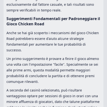
esclusivamente dal fattore casuale, e tali risultati sono
sempre verificabili in tempo reale.
Suggerimenti Fondamentali per Padroneggiare il
Gioco Chicken Road
Anche se hai già scoperto i meccanismi del gioco Chicken
Road potrebbero essere d'aiuto alcune strategie
fondamentali per aumentare le tue probabilità di
successo.
Un primo suggerimento è provare a finire il gioco almeno
una volta con l'impostazione "facile". Specialmente se sei
alle prime armi, questa modalità permette maggiori
probabilità di concludere la partita e di ottenere premi
comunque rilevanti.
A seconda del casinò selezionato, può risultare
vantaggioso optare per sessioni di gioco in orari con una
minore affluenza di giocatori, dato che talune piattaforme