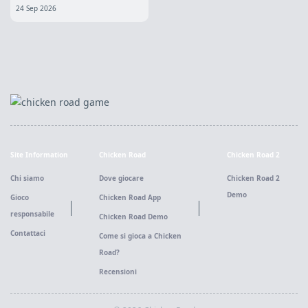
Gioco del Pollo
24 Sep 2026
Site Information
Chicken Road
Chicken Road 2
Chi siamo
Dove giocare
Chicken Road 2
Demo
Gioco
Chicken Road App
responsabile
Chicken Road Demo
Contattaci
Come si gioca a Chicken
Road?
Recensioni