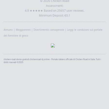
© 2026 Chicken Road
Assessment:
4.9 ★★★★★ Based on 25657 user reviews.
Minimum Deposit: €0.1
Annunci | Maggiorenni | Divertimento consapevole | Leggi le condizioni sul portale
del fornitore di gioco
chicken-road-demo-gratisdi.chickenroad-itj.online - Portale italiano ufficiale di Chicken Road in Italia. Tutti i
diritti riservati ©2025