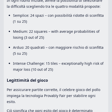
In ogni round iniziale, avrete la possibilità di selezionare
la difficoltà scegliendo tra le quattro modalità proposte:
Semplice: 24 spazi – con possibilità ridotte di sconfitta
(1 su 25)
Medium: 22 squares – with average probabilities of
losing (3 out of 25)
Arduo: 20 quadrati – con maggiore rischio di sconfitta
(5 su 25)
Intense Challenge: 15 tiles – exceptionally high risk of
major loss (10 out of 25)
Legittimità del gioco
Per assicurare partite corrette, il celebre gioco del pollo
impiega la tecnologia Provably Fair per stabilire ogni
esito.
Ciò significa che ogni esito del gioco è determinato